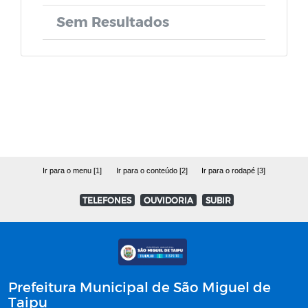
Conselhos Municipais
Sem Resultados
Plano Municipal Anual
Conselho Tutelar
RGF - Relatório de Gestão Fiscal
Conselho Municipal da Cultura
RREO - Relatório Resumido da
Conselho do FUNDEB
Execução Orçamentária
Ir para o menu [1]
Ir para o conteúdo [2]
Ir para o rodapé [3]
TERMO DE POSSE DO PREFEITO E
DIPLOMA
TELEFONES
OUVIDORIA
SUBIR
Prefeitura Municipal de São Miguel de
Taipu