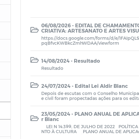
06/08/2026 - EDITAL DE CHAMAMENTO
CRIATIVA: ARTESANATO E ARTES VI
https://docs.google.com/forms/d/e/1FAIpQ
pqBfvcKWBkcZmhWDAA/viewform
14/08/2024 - Resultado
Resultado
24/07/2024 - Edital Lei Aldir Blanc
Depois de escutas com o Conselho Municipal 
e civil foram propectadas ações para os edit
el de Taipu.O certamente será público pela Pr
mento que irá abranger diversas expressões 
São Miguel de Taipu está dando um passo im
23/05/2024 - PLANO ANUAL DE APLIC
r a cultura local. Editais culturais podem of
r Blanc
grupos culturais mostrarem seu trabalho, alé
LEI N 14.399, DE JULHO DE 2022 POLÍTICA NACIONAL ALDIR BLANC DE FOME
ural e o desenvolvimento artístico.
NTO À CULTURA PLANO ANUAL DE APLICAÇÃO DOS RECURSOS SÃO MIGU
EL DE TAIPU-PARAÍBA, 21 MAIO DE 2024 O processo de diálogo para a cons