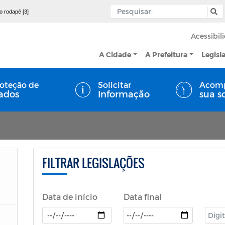
 o rodapé [3]
Acessibil
A Cidade
A Prefeitura
Legisl
oteção de
Solicitar
Acom
ados
Informação
sua s
FILTRAR LEGISLAÇÕES
Data de início
Data final