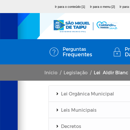
Ir para o conteúdo [1]
Ir para o menu [2]
Ir para
Perguntas
Pr
Frequentes
D
Início
Legislação
Lei Aldir Blanc
Lei Orgânica Municipal
Leis Municipais
Decretos