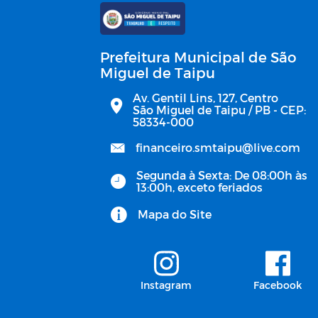
Execução Orçamentária
TERMO DE POSSE DO
Prefeitura Municipal de São
PREFEITO E DIPLOMA
Miguel de Taipu
Av. Gentil Lins, 127, Centro
São Miguel de Taipu / PB - CEP:
58334-000
financeiro.smtaipu@live.com
Segunda à Sexta: De 08:00h às
13:00h, exceto feriados
Mapa do Site
Instagram
Facebook