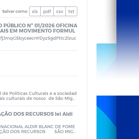
Salvar como:
xls
pdf
csv
txt
 PÚBLICO Nº 01/2026 OFICINA
SUAIS EM MOVIMENTO FORMUL
LSfjJmqGSbyceecnYDyzSgdFttc2lzuc
de Políticas Culturais e a sociedad
ais culturais de nosso de São Migu
efeitura Municipal para oficinas, fo
culturais do município. Parece que
portante para promover e valoriza
AÇÃO DOS RECURSOS lei Aldi
erecer oportunidades para artistas e
m de incentivar a diversidade cult