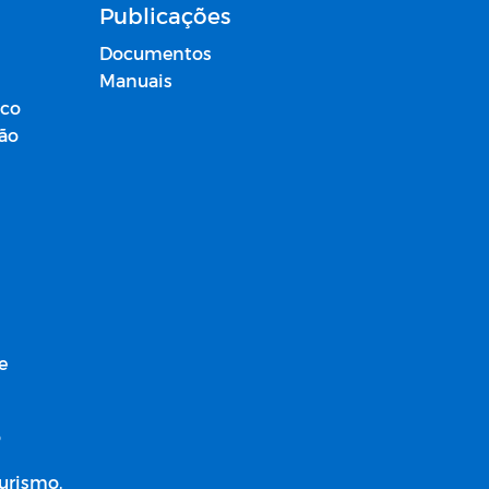
jamento para atender projetos que
Publicações
articipar desde que tenham apresen
Documentos
mplado apenas em uma. Em caso d
Manuais
utra proposta aprovada dependend
ico
ção
RTÍSTICAS PARA SE
O EM SÃO MIGUEL DE TAIPU.
e
o
Turismo,