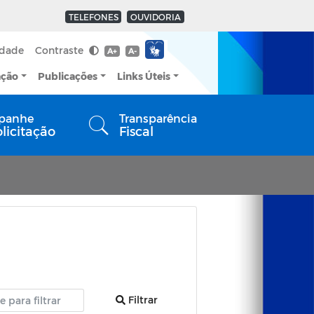
TELEFONES
OUVIDORIA
idade
Contraste
A+
A-
ação
Publicações
Links Úteis
panhe
Transparência
olicitação
Fiscal
Filtrar