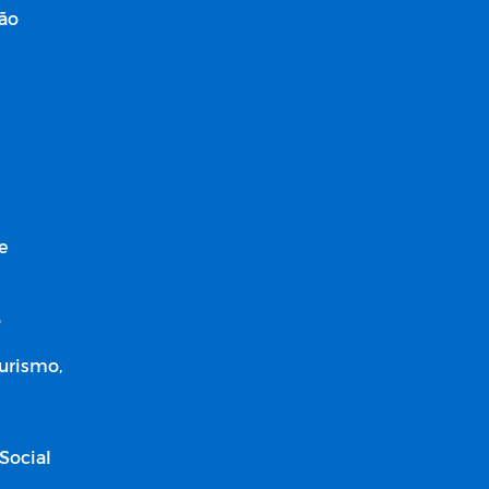
ção
e
o
Turismo,
Social