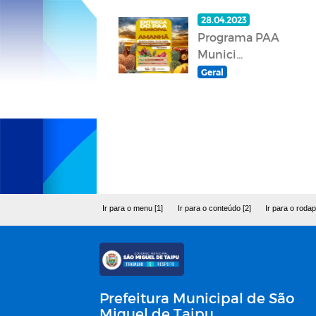
28.04.2023
Programa PAA
Munici...
Geral
Ir para o menu [1]
Ir para o conteúdo [2]
Ir para o rodap
Prefeitura Municipal de São
Miguel de Taipu