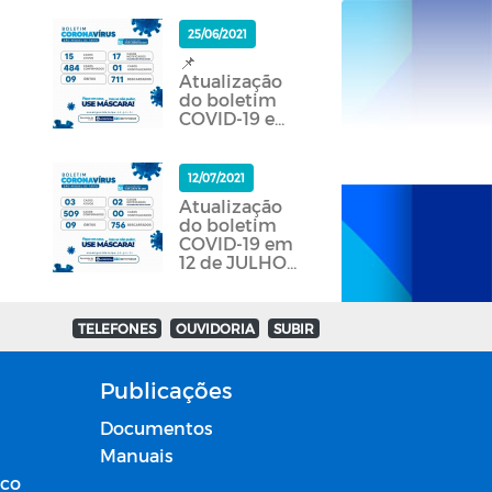
25/06/2021
📌
Atualização
do boletim
COVID-19 em
25 de JUNHO
de 2021.
12/07/2021
Atualização
do boletim
COVID-19 em
12 de JULHO
de 2021.
TELEFONES
OUVIDORIA
SUBIR
Publicações
Documentos
Manuais
ico