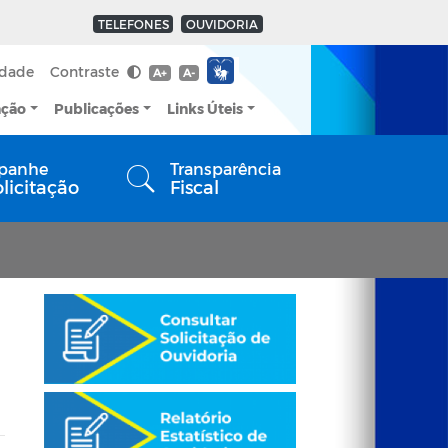
TELEFONES
OUVIDORIA
idade
Contraste
A+
A-
ação
Publicações
Links Úteis
panhe
Transparência
olicitação
Fiscal