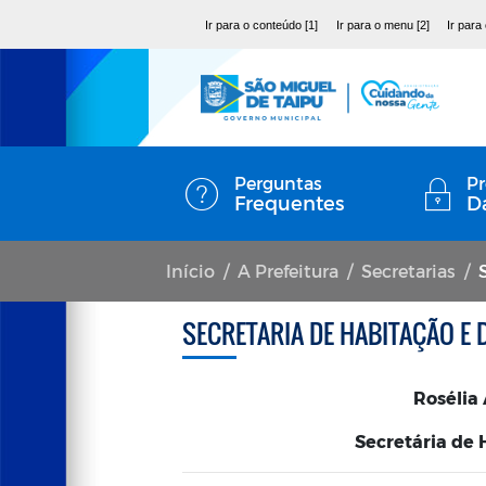
Ir para o conteúdo [1]
Ir para o menu [2]
Ir para
Perguntas
Pr
Frequentes
D
Início
A Prefeitura
Secretarias
SECRETARIA DE HABITAÇÃO E
Rosélia
Secretária de 