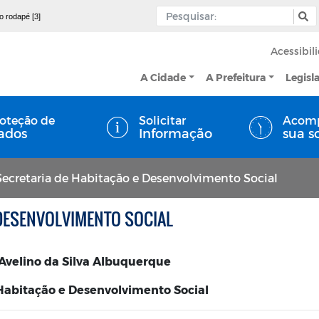
 o rodapé [3]
Acessibil
A Cidade
A Prefeitura
Legisl
oteção de
Solicitar
Acom
ados
Informação
sua s
Secretaria de Habitação e Desenvolvimento Social
 DESENVOLVIMENTO SOCIAL
 Avelino da Silva Albuquerque
Habitação e Desenvolvimento Social