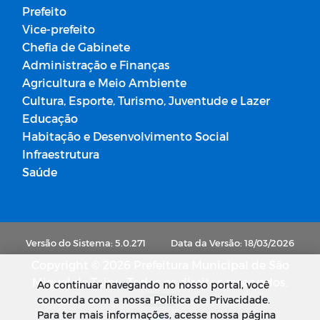
Prefeito
Vice-prefeito
Chefia de Gabinete
Administração e Finanças
Agricultura e Meio Ambiente
Cultura, Esporte, Turismo, Juventude e Lazer
Educação
Habitação e Desenvolvimento Social
Infraestrutura
Saúde
Versão do Sistema: 5.0.271
Data da Versão: 18/03/2026
Copyright © 2026 Prefeitura Municipal de São
Miguel de Taipu. Todos os direitos reservados.
Ao continuar navegando no nosso portal, você
concorda com a nossa Política de Privacidade.
SUBIR
Para ter mais informações, acesse nossa página