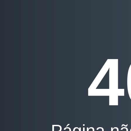
4
Página nã