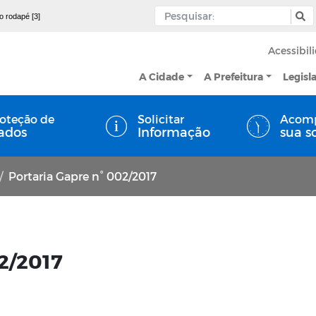
 o rodapé [3]
Acessibil
A Cidade
A Prefeitura
Legisl
oteção de
Solicitar
Acom
ados
Informação
sua s
Portaria Gapre n° 002/2017
02/2017