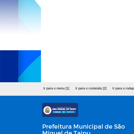
Ir para o menu [1]
Ir para o conteúdo [2]
Ir para o rodap
Prefeitura Municipal de São
Miguel de Taipu