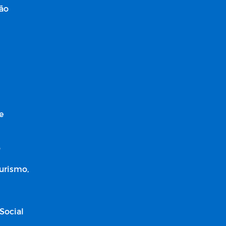
ção
e
o
Turismo,
Social