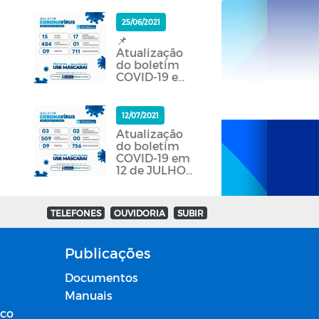
25/06/2021
📌
Atualização
do boletim
COVID-19 em
25 de JUNHO
de 2021.
12/07/2021
Atualização
do boletim
COVID-19 em
12 de JULHO
de 2021.
TELEFONES
OUVIDORIA
SUBIR
Publicações
Documentos
Manuais
ico