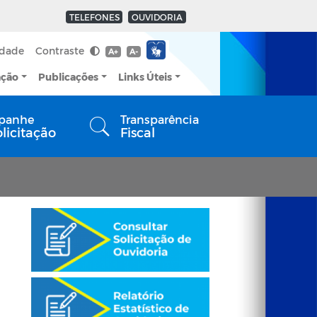
TELEFONES
OUVIDORIA
idade
Contraste
A+
A-
ação
Publicações
Links Úteis
panhe
Transparência
olicitação
Fiscal