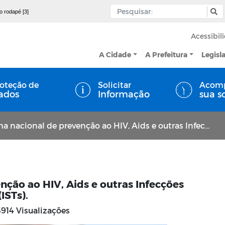
 o rodapé [3]
Acessibil
A Cidade
A Prefeitura
Legisl
oteção de
Solicitar
Acom
ados
Informação
sua s
nal de prevenção ao HIV, Aids e outras Infecções Sexualmente Transmissíveis (ISTs).
ção ao HIV, Aids e outras Infecções
ISTs).
914 Visualizações