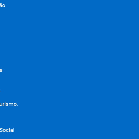
ção
e
o
Turismo,
Social