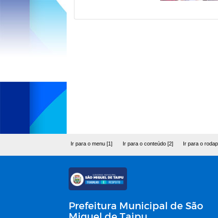
Ir para o menu [1]
Ir para o conteúdo [2]
Ir para o rodap
Prefeitura Municipal de São
Miguel de Taipu