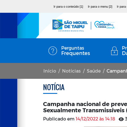
Ir para o conteúdo [1]
Ir para o menu [2]
Ir para
Perguntas
Pr
Frequentes
D
Início
Notícias
Saúde
Campanha nacio
NOTÍCIA
Campanha nacional de preven
Sexualmente Transmissíveis (
Publicado em
14/12/2022 às 14:18
3