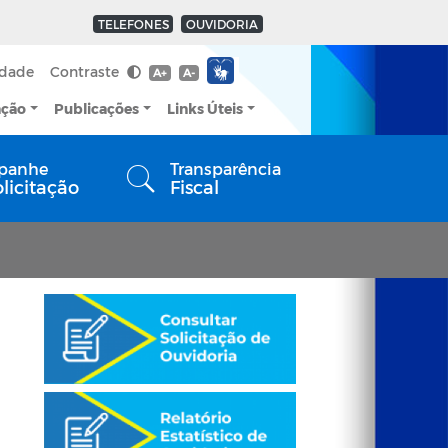
TELEFONES
OUVIDORIA
idade
Contraste
A+
A-
ação
Publicações
Links Úteis
panhe
Transparência
olicitação
Fiscal