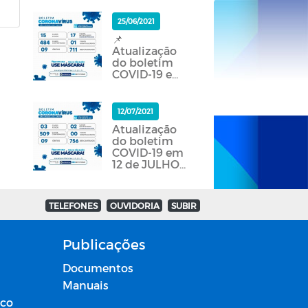
25/06/2021
📌
Atualização
do boletim
COVID-19 em
25 de JUNHO
de 2021.
12/07/2021
Atualização
do boletim
COVID-19 em
12 de JULHO
de 2021.
TELEFONES
OUVIDORIA
SUBIR
Publicações
Documentos
Manuais
ico