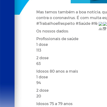
Mas temos também a boa notícia, que
#TrabalhoeRespeito
#Saúde
#fé
Os nossos dados:
Profissionais de saúde 
1 dose 
113
2 dose 
63
Idosos 80 anos a mais 
1 dose 
94
2 dose 
20
Idosos 75 a 79 anos 