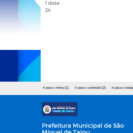
1 dose 
24
Ir para o menu [1]
Ir para o conteúdo [2]
Ir para o rodap
Prefeitura Municipal de São
Miguel de Taipu