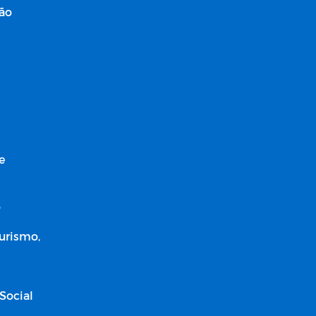
ção
e
o
Turismo,
Social