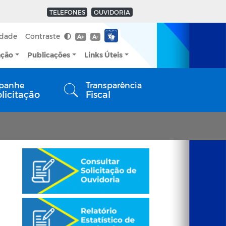
TELEFONES
OUVIDORIA
idade
Contraste
A+
A-
ação
Publicações
Links Úteis
panhe
Transparência
olicitação
Fiscal