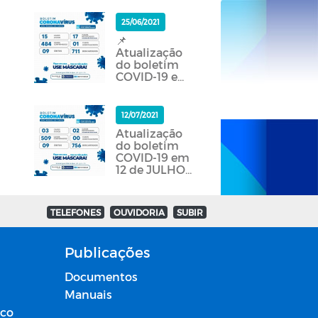
25/06/2021
📌
Atualização
do boletim
COVID-19 em
25 de JUNHO
de 2021.
12/07/2021
Atualização
do boletim
COVID-19 em
12 de JULHO
de 2021.
TELEFONES
OUVIDORIA
SUBIR
Publicações
Documentos
Manuais
ico