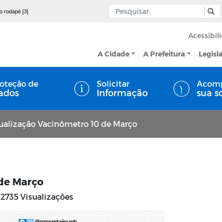
 o rodapé [3]
Acessibil
A Cidade
A Prefeitura
Legisl
oteção de
Solicitar
Acom
ados
Informação
sua s
ualização Vacinômetro 10 de Março
 de Março
2735 Visualizações